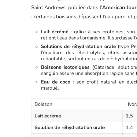
Saint Andrews, publiée dans l’
American Journ
: certaines boissons dépassent l’eau pure, et 
Lait écrémé
: grâce à ses protéines, son 
retient l’eau dans l’organisme. Il surclasse 
Solutions de réhydratation orale
(type Ped
l’équilibre des électrolytes, elles asso
redoutable, surtout en cas de déshydratati
Boissons isotoniques
(Gatorade, solution
sanguin assure une absorption rapide sans f
Eau de coco
: son profil naturel en élec
marqué.
Boisson
Hydra
Lait écrémé
1,5
Solution de réhydratation orale
1,4