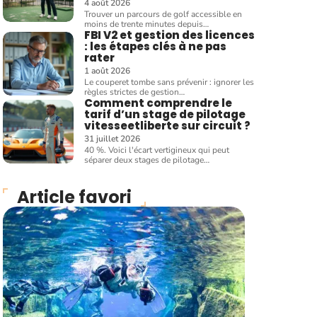
4 août 2026
Trouver un parcours de golf accessible en
moins de trente minutes depuis
…
FBI V2 et gestion des licences
: les étapes clés à ne pas
rater
1 août 2026
Le couperet tombe sans prévenir : ignorer les
règles strictes de gestion
…
Comment comprendre le
tarif d’un stage de pilotage
vitesseetliberte sur circuit ?
31 juillet 2026
40 %. Voici l'écart vertigineux qui peut
séparer deux stages de pilotage
…
Article favori