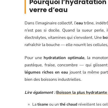
Pourquoi l’hydratation 
verre d’eau
Dans l’imaginaire collectif, l’
eau
trône, indétr
n’est pas si docile. Quand la sueur perle,
électrolytes, vitamines qui s’envolent. Une
bo
rafraîchir la bouche — elle nourrit les cellules,
Pour une
hydratation optimale
, la monoton
pastèque, fraise, concombre — qui glissen
légumes riches en eau
jouent la même partit
bien des boissons industrielles.
Lire également :
Boisson la plus hydratante 
La
tisane
ou un
thé chaud
réveillent les ce