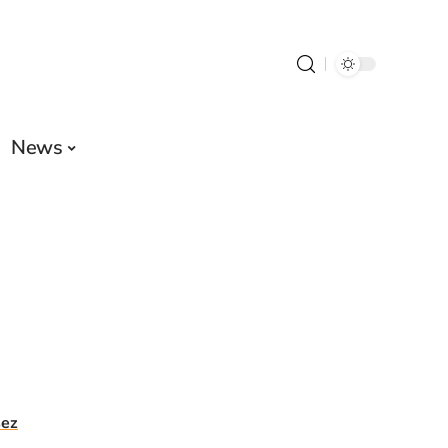
News
sez