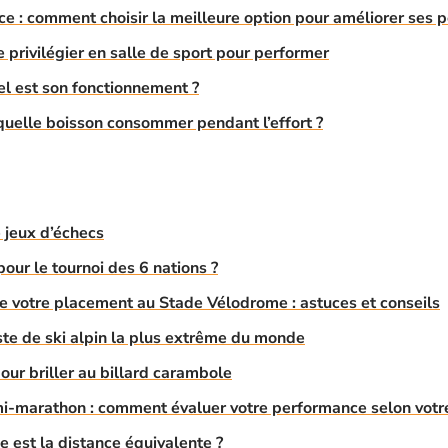
ce : comment choisir la meilleure option pour améliorer ses 
 privilégier en salle de sport pour performer
el est son fonctionnement ?
quelle boisson consommer pendant l’effort ?
e jeux d’échecs
pour le tournoi des 6 nations ?
 votre placement au Stade Vélodrome : astuces et conseils
iste de ski alpin la plus extrême du monde
ur briller au billard carambole
-marathon : comment évaluer votre performance selon votre
e est la distance équivalente ?