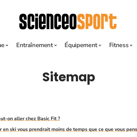
ue
Entraînement
Équipement
Fitness
Sitemap
ut-on aller chez Basic Fit ?
or en ski vous prendrait moins de temps que ce que vous pen