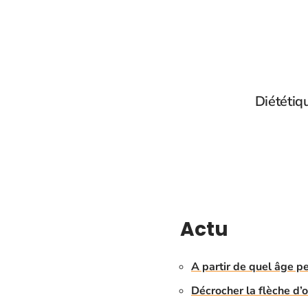
Diététiq
Actu
A partir de quel âge pe
Décrocher la flèche d’