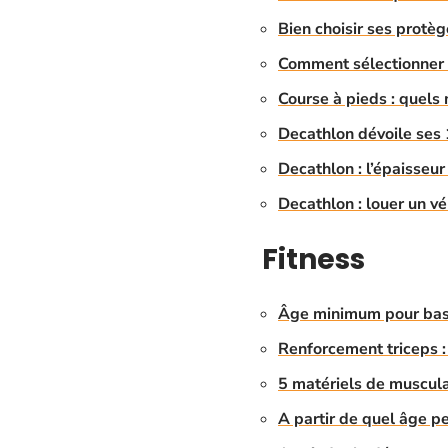
Bien choisir ses protèg
Comment sélectionner l
Course à pieds : quels
Decathlon dévoile ses
Decathlon : l’épaisseur
Decathlon : louer un vé
Fitness
Âge minimum pour basi
Renforcement triceps :
5 matériels de muscula
A partir de quel âge pe