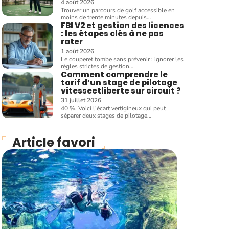
4 août 2026
Trouver un parcours de golf accessible en
moins de trente minutes depuis
…
FBI V2 et gestion des licences
: les étapes clés à ne pas
rater
1 août 2026
Le couperet tombe sans prévenir : ignorer les
règles strictes de gestion
…
Comment comprendre le
tarif d’un stage de pilotage
vitesseetliberte sur circuit ?
31 juillet 2026
40 %. Voici l'écart vertigineux qui peut
séparer deux stages de pilotage
…
Article favori