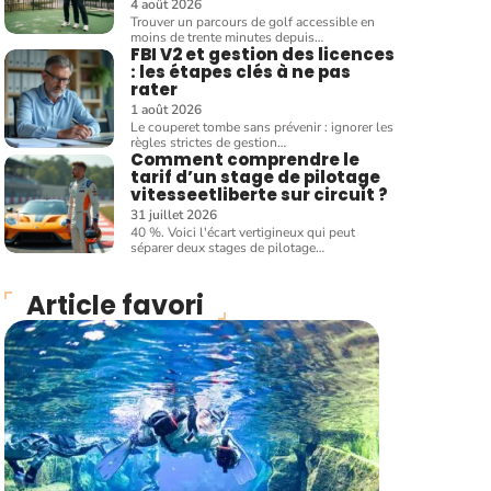
4 août 2026
Trouver un parcours de golf accessible en
moins de trente minutes depuis
…
FBI V2 et gestion des licences
: les étapes clés à ne pas
rater
1 août 2026
Le couperet tombe sans prévenir : ignorer les
règles strictes de gestion
…
Comment comprendre le
tarif d’un stage de pilotage
vitesseetliberte sur circuit ?
31 juillet 2026
40 %. Voici l'écart vertigineux qui peut
séparer deux stages de pilotage
…
Article favori