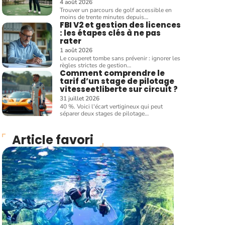
4 août 2026
Trouver un parcours de golf accessible en
moins de trente minutes depuis
…
FBI V2 et gestion des licences
: les étapes clés à ne pas
rater
1 août 2026
Le couperet tombe sans prévenir : ignorer les
règles strictes de gestion
…
Comment comprendre le
tarif d’un stage de pilotage
vitesseetliberte sur circuit ?
31 juillet 2026
40 %. Voici l'écart vertigineux qui peut
séparer deux stages de pilotage
…
Article favori