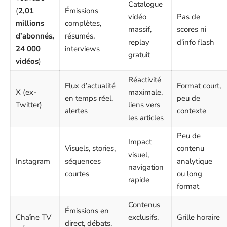
Catalogue
(
2,01
Émissions
vidéo
Pas de
millions
complètes,
massif,
scores ni
d’abonnés,
résumés,
replay
d’info flash
24 000
interviews
gratuit
vidéos
)
Réactivité
Flux d’actualité
Format court,
X (ex-
maximale,
en temps réel,
peu de
Twitter)
liens vers
alertes
contexte
les articles
Peu de
Impact
Visuels, stories,
contenu
visuel,
Instagram
séquences
analytique
navigation
courtes
ou long
rapide
format
Contenus
Émissions en
Chaîne TV
exclusifs,
Grille horaire
direct, débats,