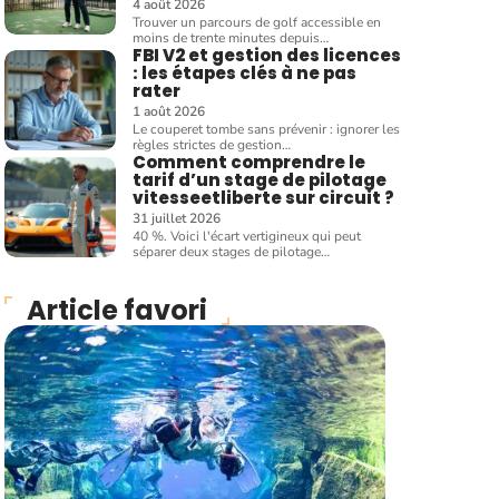
4 août 2026
Trouver un parcours de golf accessible en
moins de trente minutes depuis
…
FBI V2 et gestion des licences
: les étapes clés à ne pas
rater
1 août 2026
Le couperet tombe sans prévenir : ignorer les
règles strictes de gestion
…
Comment comprendre le
tarif d’un stage de pilotage
vitesseetliberte sur circuit ?
31 juillet 2026
40 %. Voici l'écart vertigineux qui peut
séparer deux stages de pilotage
…
Article favori