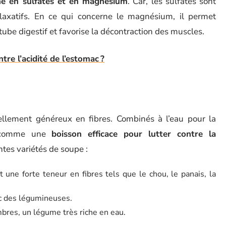
he en sulfates et en magnésium
. Car, les sulfates sont
 laxatifs. En ce qui concerne le magnésium, il permet
tube digestif et favorise la décontraction des muscles.
re l’acidité de l’estomac ?
llement généreux en fibres. Combinés à l’eau pour la
nt comme une
boisson efficace pour lutter contre la
ntes variétés de soupe :
ne forte teneur en fibres tels que le chou, le panais, la
c des légumineuses.
bres, un légume très riche en eau.