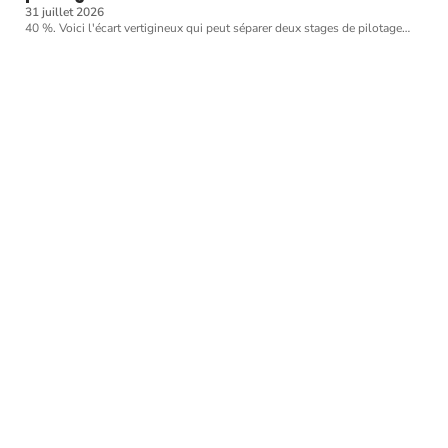
31 juillet 2026
40 %. Voici l'écart vertigineux qui peut séparer deux stages de pilotage
…
Article favori
ENTRAÎNEMENT
Les règles de sécurité en
matière de snorkeling
11 mars 2026