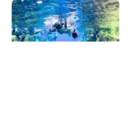
ENTRAÎNEMENT
Les règles de sécurité en
matière de snorkeling
11 mars 2026
Contact
Mentions Légales
Sitemap
© 2025 | scienceosport.fr