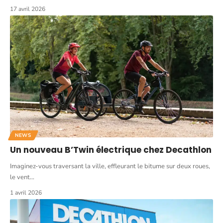
17 avril 2026
NEWS
Un nouveau B’Twin électrique chez Decathlon
Imaginez-vous traversant la ville, effleurant le bitume sur deux roues,
le vent
…
1 avril 2026