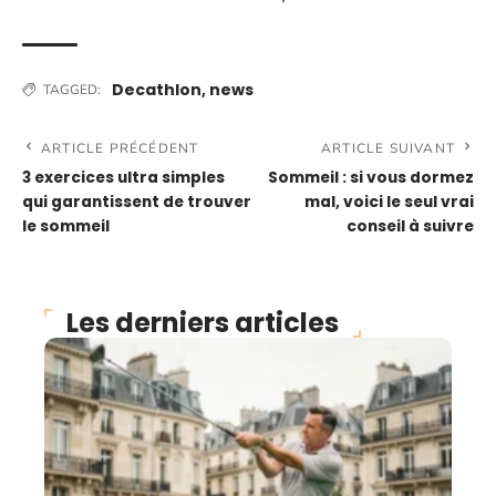
Decathlon
,
news
TAGGED:
ARTICLE PRÉCÉDENT
ARTICLE SUIVANT
3 exercices ultra simples
Sommeil : si vous dormez
qui garantissent de trouver
mal, voici le seul vrai
le sommeil
conseil à suivre
Les derniers articles